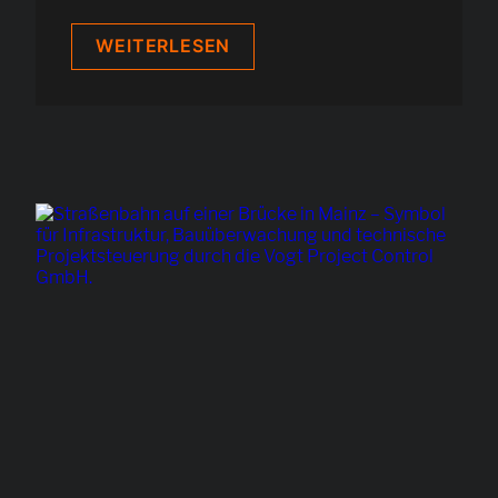
RUBY
WEITERLESEN
HOTELS
&
AOBIS:
VON
0
AUF
6.000
ZIMMER
IN
10
LÄNDERN