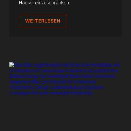
Häuser einzuschränken.
BLUE
WEITERLESEN
&
RED
WATER
HOSPITALITY
SOLUTIONS:
WIE
23
HOTELS
MIT
EINER
SKALIERBAREN
IT
WACHSEN