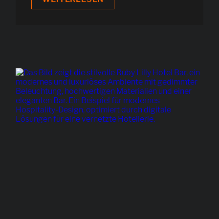
&
RED
WATER
HOSPITALITY
SOLUTIONS:
WIE
23
HOTELS
MIT
EINER
SKALIERBAREN
IT
WACHSEN