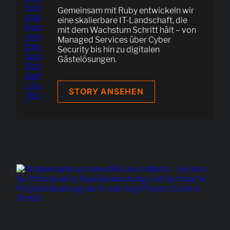
Gemeinsam mit Ruby entwickeln wir
eine skalierbare IT-Landschaft, die
mit dem Wachstum Schritt hält – von
Managed Services über Cyber
Security bis hin zu digitalen
Gästelösungen.
RUBY
STORY ANSEHEN
HOTELS
&
AOBIS:
VON
0
AUF
6.000
ZIMMER
IN
10
LÄNDERN