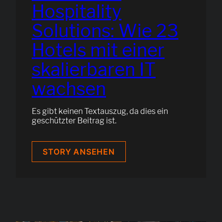
Hospitality
Solutions: Wie 23
Hotels mit einer
skalierbaren IT
wachsen
Es gibt keinen Textauszug, da dies ein
geschützter Beitrag ist.
GESCHÜTZT:
STORY ANSEHEN
BLUE
&
RED
WATER
HOSPITALITY
SOLUTIONS:
WIE