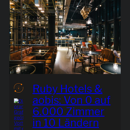
23
HOTELS
MIT
EINER
SKALIERBAREN
IT
WACHSEN
Ruby Hotels &
aobis: Von 0 auf
6.000 Zimmer
in 10 Ländern