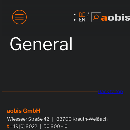
Zum
Inhalt
DE
Suchen
springen
EN
General
Back to top
aobis GmbH
Wiesseer Straße 42 | 83700 Kreuth-Weißach
t
+49 [0] 8022 | 50 800 – 0