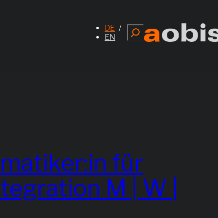
DE
Suchen
EN
matiker:in für
egration M | W |