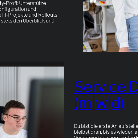
ity-Profi: Unterstütze
nfiguration und
 IT-Projekte und Rollouts
 stets den Überblick und
Service 
(m|w|d)
Du bist die erste Anlaufstel
bleibst dran, bis es wieder 
Verantwortung vom ersten Ko